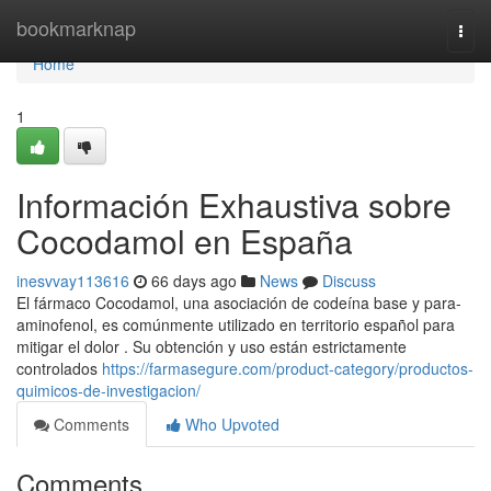
Home
bookmarknap
Togg
navi
Home
1
Información Exhaustiva sobre
Cocodamol en España
inesvvay113616
66 days ago
News
Discuss
El fármaco Cocodamol, una asociación de codeína base y para-
aminofenol, es comúnmente utilizado en territorio español para
mitigar el dolor . Su obtención y uso están estrictamente
controlados
https://farmasegure.com/product-category/productos-
quimicos-de-investigacion/
Comments
Who Upvoted
Comments