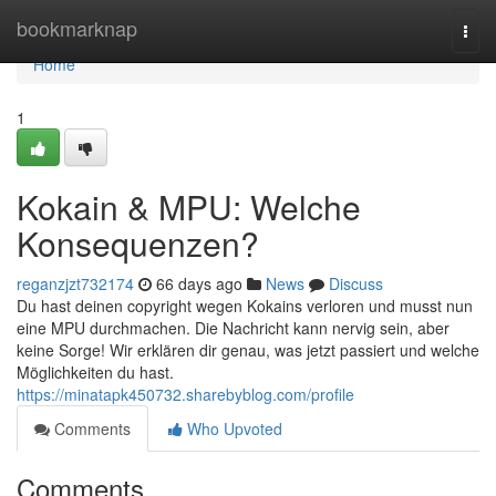
Home
bookmarknap
Togg
navi
Home
1
Kokain & MPU: Welche
Konsequenzen?
reganzjzt732174
66 days ago
News
Discuss
Du hast deinen copyright wegen Kokains verloren und musst nun
eine MPU durchmachen. Die Nachricht kann nervig sein, aber
keine Sorge! Wir erklären dir genau, was jetzt passiert und welche
Möglichkeiten du hast.
https://minatapk450732.sharebyblog.com/profile
Comments
Who Upvoted
Comments