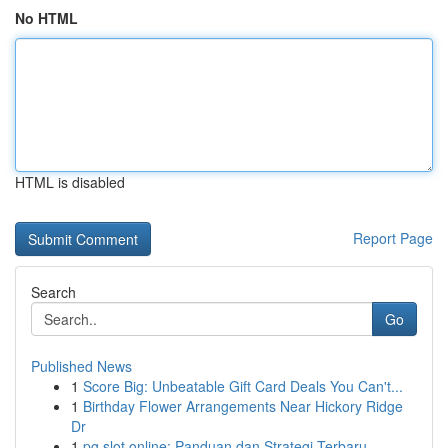
No HTML
HTML is disabled
Report Page
Search
Go
Published News
1
Score Big: Unbeatable Gift Card Deals You Can't...
1
Birthday Flower Arrangements Near Hickory Ridge
Dr
1
pg slot online: Panduan dan Strategi Terbaru