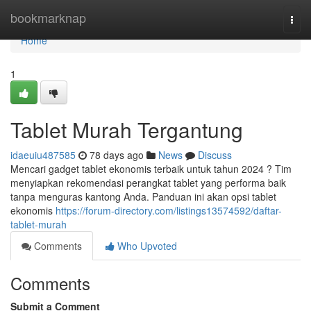
Home
bookmarknap
Togg
navi
Home
1
Tablet Murah Tergantung
idaeuiu487585
78 days ago
News
Discuss
Mencari gadget tablet ekonomis terbaik untuk tahun 2024 ? Tim
menyiapkan rekomendasi perangkat tablet yang performa baik
tanpa menguras kantong Anda. Panduan ini akan opsi tablet
ekonomis
https://forum-directory.com/listings13574592/daftar-
tablet-murah
Comments
Who Upvoted
Comments
Submit a Comment