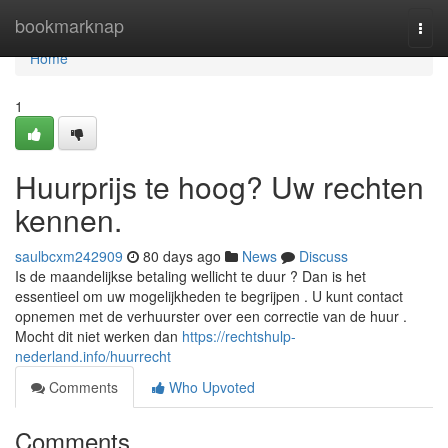
Home
bookmarknap
Togg
navi
Home
1
Huurprijs te hoog? Uw rechten
kennen.
saulbcxm242909
80 days ago
News
Discuss
Is de maandelijkse betaling wellicht te duur ? Dan is het
essentieel om uw mogelijkheden te begrijpen . U kunt contact
opnemen met de verhuurster over een correctie van de huur .
Mocht dit niet werken dan
https://rechtshulp-
nederland.info/huurrecht
Comments
Who Upvoted
Comments