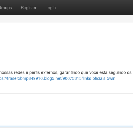
Groups
Register
Login
 nossas redes e perfis externos, garantindo que você está seguindo os
tps://fraserxbmp849910.blog5.net/90075315/links-oficiais-5win