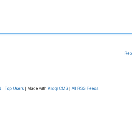
Rep
d
|
Top Users
| Made with
Kliqqi CMS
|
All RSS Feeds