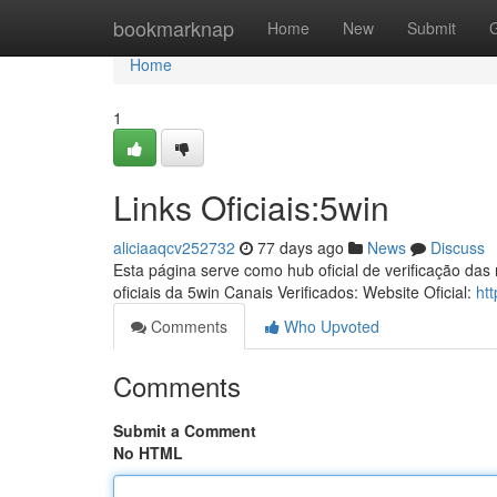
Home
bookmarknap
Home
New
Submit
Home
1
Links Oficiais:5win
aliciaaqcv252732
77 days ago
News
Discuss
Esta página serve como hub oficial de verificação das
oficiais da 5win Canais Verificados: Website Oficial:
ht
Comments
Who Upvoted
Comments
Submit a Comment
No HTML