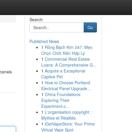
Search
Go
Published News
1
Rồng Bạch Kim 247: Mẹo
Chọn Chốt Xiên Hợp Lý
1
Commercial Real Estate
Loans: A Comprehensive G...
1
Acquire a Exceptional
 canais
Captive Pet
1
How to Choose Portland
Electrical Panel Upgrade...
1
China Foundations:
Exploring Their
Experiment.c...
1
L'organisation copyright :
Mythes et Réalités
1
iGetVapeStore: Your Prime
Virtual Vape Spot