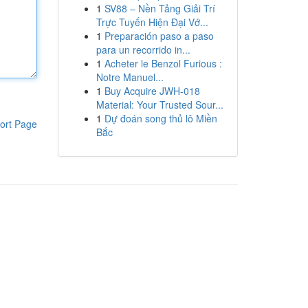
1
SV88 – Nền Tảng Giải Trí
Trực Tuyến Hiện Đại Vớ...
1
Preparación paso a paso
para un recorrido in...
1
Acheter le Benzol Furious :
Notre Manuel...
1
Buy Acquire JWH-018
Material: Your Trusted Sour...
1
Dự đoán song thủ lô Miền
ort Page
Bắc