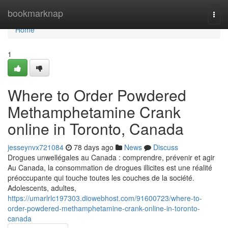
Home
bookmarknap
Togg
navi
Home
1
Where to Order Powdered
Methamphetamine Crank
online in Toronto, Canada
jesseynvx721084
78 days ago
News
Discuss
Drogues unwellégales au Canada : comprendre, prévenir et agir
Au Canada, la consommation de drogues illicites est une réalité
préoccupante qui touche toutes les couches de la société.
Adolescents, adultes,
https://umarlrlc197303.diowebhost.com/91600723/where-to-
order-powdered-methamphetamine-crank-online-in-toronto-
canada