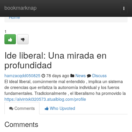
Home
bookmarknap
Togg
navi
Home
1
Ide liberal: Una mirada en
profundidad
hamzacqdd050825
78 days ago
News
Discuss
El ideal liberal, comúnmente mal entendido , implica un sistema
de creencias que enfatiza la autonomía individual y los fueros
fundamentales. Tradicionalmente , el liberalismo ha promovido la
https://alvintxki320573.atualblog.com/profile
Comments
Who Upvoted
Comments