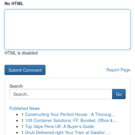
No HTML
HTML is disabled
Report Page
Search
Go
Published News
1
Constructing Your Perfect House : A Thoroug...
1
10ft Container Solutions: FF, Bunded, Office & ...
1
Top Vape Pens UK: A Buyer's Guide
1
Grub Delivered right Your Train at Gwalior ...