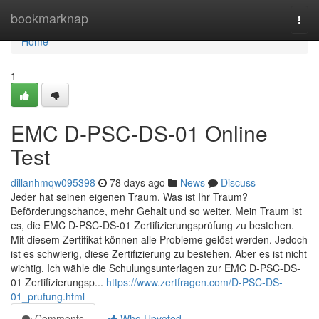
Home
bookmarknap
Togg
navi
Home
1
EMC D-PSC-DS-01 Online
Test
dillanhmqw095398
78 days ago
News
Discuss
Jeder hat seinen eigenen Traum. Was ist Ihr Traum?
Beförderungschance, mehr Gehalt und so weiter. Mein Traum ist
es, die EMC D-PSC-DS-01 Zertifizierungsprüfung zu bestehen.
Mit diesem Zertifikat können alle Probleme gelöst werden. Jedoch
ist es schwierig, diese Zertifizierung zu bestehen. Aber es ist nicht
wichtig. Ich wähle die Schulungsunterlagen zur EMC D-PSC-DS-
01 Zertifizierungsp...
https://www.zertfragen.com/D-PSC-DS-
01_prufung.html
Comments
Who Upvoted