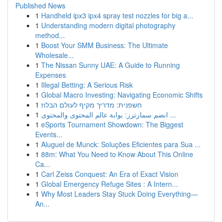
Published News
1
Handheld ipx3 ipx4 spray test nozzles for big a...
1
Understanding modern digital photography
method...
1
Boost Your SMM Business: The Ultimate
Wholesale...
1
The Nissan Sunny UAE: A Guide to Running
Expenses
1
Illegal Betting: A Serious Risk
1
Global Macro Investing: Navigating Economic Shifts
1
חשפנית: מדריך מקיף לעולם הבלוז
1
انضم سمارترز: بوابة عالم المحتوى والمحتوى ...
1
eSports Tournament Showdown: The Biggest
Events...
1
Aluguel de Munck: Soluções Eficientes para Sua ...
1
88m: What You Need to Know About This Online
Ca...
1
Carl Zeiss Conquest: An Era of Exact Vision
1
Global Emergency Refuge Sites : A Intern...
1
Why Most Leaders Stay Stuck Doing Everything—
An...