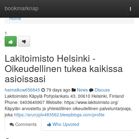
Home
bookmarknap
Togg
navi
Home
1
Lakitoimisto Helsinki -
Oikeudellinen tukea kaikissa
asioissasi
haimalkcw656845
79 days ago
News
Discuss
Lakitoimisto Käpylä Pohjolankatu 43, 00610 Helsinki, Finland
Phone: 0403640907 Website: https://www.lakitoimisto.org/
Käpylän arvostettu ja yhteisöllinen oikeudellinen palveluntarjoaja,
joka
https://arunzplv483562.bleepblogs.com/profile
Comments
Who Upvoted