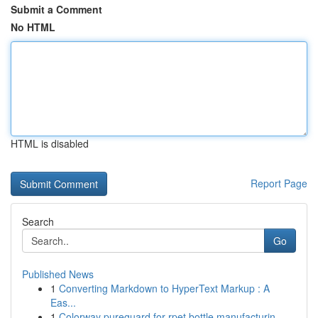
Submit a Comment
No HTML
HTML is disabled
Report Page
Search
Go
Published News
1
Converting Markdown to HyperText Markup : A
Eas...
1
Colorway pureguard for rpet bottle manufacturin...