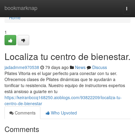
Home
bookmarknap
Togg
navi
Home
1
Localiza tu centro de bienestar.
jadadmme970538
79 days ago
News
Discuss
Pilates Vitoria es el lugar perfecto para conectar con tu ser.
Ofrecemos clases de Pilates dinámicas que te ayudarán a
tonificar tu resistencia. Nuestro equipo de instructores expertos
está ansioso a guiarte en tu
https://keiranbccq168250.aioblogs.com/93822209/localiza-tu-
centro-de-bienestar
Comments
Who Upvoted
Comments