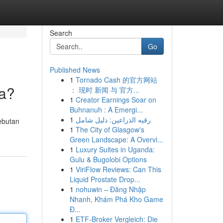
Search
Go
Published News
1
Tornado Cash 的官方网站
ya?
： 现时 新闻 与 官方...
1
Creator Earnings Soar on
Buhnanuh : A Emergi...
1
رقيه الذراعين: دليل شامل
sebutan
1
The City of Glasgow's
Green Landscape: A Overvi...
1
Luxury Suites in Uganda:
Gulu & Bugolobi Options
1
ViriFlow Reviews: Can This
Liquid Prostate Drop...
1
nohuwin – Đăng Nhập
Nhanh, Khám Phá Kho Game
Đ...
1
ETF-Broker Vergleich: Die