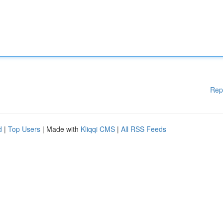
Rep
d
|
Top Users
| Made with
Kliqqi CMS
|
All RSS Feeds