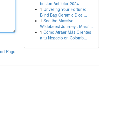
besten Anbieter 2024
1
Unveiling Your Fortune:
Blind Bag Ceramic Dice ...
1
See the Massive
Wildebeest Journey : Mara'...
1
Cómo Atraer Más Clientes
a tu Negocio en Colomb...
ort Page