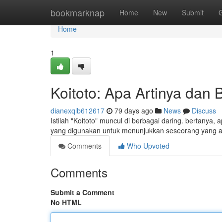
Home
bookmarknap
Home
New
Submit
Home
1
Koitoto: Apa Artinya da
dianexqlb612617
79 days ago
News
Discuss
Istilah "Koitoto" muncul di berbagai daring. bertanya
yang digunakan untuk menunjukkan seseorang yang a
Comments
Who Upvoted
Comments
Submit a Comment
No HTML