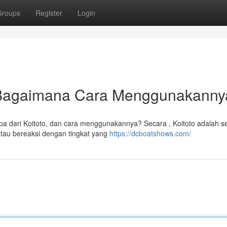
Groups
Register
Login
n Bagaimana Cara Menggunakann
, apa dari Koitoto, dan cara menggunakannya? Secara , Koitoto adalah 
tau bereaksi dengan tingkat yang
https://dcboatshows.com/