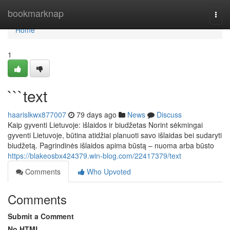
Home
bookmarknap
Togg
navi
Home
1
```text
haarislkwx877007
79 days ago
News
Discuss
Kaip gyventi Lietuvoje: išlaidos ir biudžetas Norint sėkmingai
gyventi Lietuvoje, būtina atidžiai planuoti savo išlaidas bei sudaryti
biudžetą. Pagrindinės išlaidos apima būstą – nuoma arba būsto
https://blakeosbx424379.win-blog.com/22417379/text
Comments
Who Upvoted
Comments
Submit a Comment
No HTML