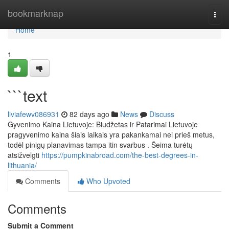
Home
bookmarknap
Togg
navi
Home
1
```text
liviafewv086931
82 days ago
News
Discuss
Gyvenimo Kaina Lietuvoje: Biudžetas ir Patarimai Lietuvoje
pragyvenimo kaina šiais laikais yra pakankamai nei prieš metus,
todėl pinigų planavimas tampa itin svarbus . Šeima turėtų
atsižvelgti
https://pumpkinabroad.com/the-best-degrees-in-
lithuania/
Comments
Who Upvoted
Comments
Submit a Comment