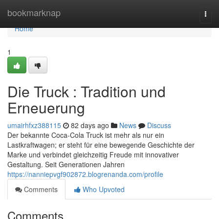
Home
bookmarknap
Togg
navi
Home
1
Die Truck : Tradition und
Erneuerung
umairhfxz388115
82 days ago
News
Discuss
Der bekannte Coca-Cola Truck ist mehr als nur ein
Lastkraftwagen; er steht für eine bewegende Geschichte der
Marke und verbindet gleichzeitig Freude mit innovativer
Gestaltung. Seit Generationen Jahren
https://nanniepvgf902872.blogrenanda.com/profile
Comments
Who Upvoted
Comments