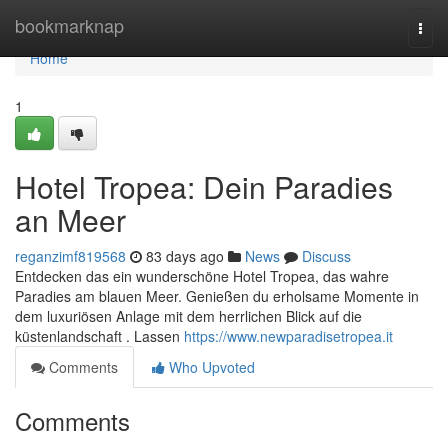
Home
bookmarknap
Togg
navi
Home
1
Hotel Tropea: Dein Paradies
an Meer
reganzimf819568
83 days ago
News
Discuss
Entdecken das ein wunderschöne Hotel Tropea, das wahre
Paradies am blauen Meer. Genießen du erholsame Momente in
dem luxuriösen Anlage mit dem herrlichen Blick auf die
küstenlandschaft . Lassen
https://www.newparadisetropea.it
Comments
Who Upvoted
Comments