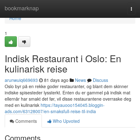
Home
bookmarknap
Togg
navi
Home
1
Indisk Restaurant i Oslo: En
kulinarisk reise
arunwuiq669693
81 days ago
News
Discuss
Oslo byr på en rekke goder restauranter, og blant dem skinner
indiske spisesteder lyssterkt. Enten du er gammel på indisk mat
ellernår har smakt det før, vil disse restaurantene overraske deg
med en kulinarisk
https://tayauooo154045.bloggin-
ads.com/63128007/en-smaksfull-reise-til-india
Comments
Who Upvoted
Comments