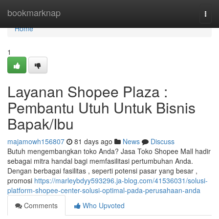
Home
bookmarknap
Togg
navi
Home
1
Layanan Shopee Plaza :
Pembantu Utuh Untuk Bisnis
Bapak/Ibu
majamowh156807
81 days ago
News
Discuss
Butuh mengembangkan toko Anda? Jasa Toko Shopee Mall hadir
sebagai mitra handal bagi memfasilitasi pertumbuhan Anda.
Dengan berbagai fasilitas , seperti potensi pasar yang besar ,
promosi
https://marleybdyy593296.ja-blog.com/41536031/solusi-
platform-shopee-center-solusi-optimal-pada-perusahaan-anda
Comments
Who Upvoted