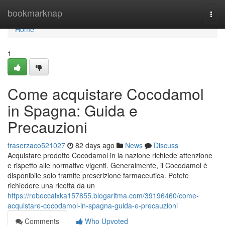
Home
bookmarknap
Togg
navi
Home
1
Come acquistare Cocodamol
in Spagna: Guida e
Precauzioni
fraserzaco521027
82 days ago
News
Discuss
Acquistare prodotto Cocodamol in la nazione richiede attenzione
e rispetto alle normative vigenti. Generalmente, il Cocodamol è
disponibile solo tramite prescrizione farmaceutica. Potete
richiedere una ricetta da un
https://rebeccalxka157855.blogaritma.com/39196460/come-
acquistare-cocodamol-in-spagna-guida-e-precauzioni
Comments
Who Upvoted