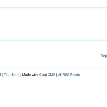
Rep
d
|
Top Users
| Made with
Kliqqi CMS
|
All RSS Feeds