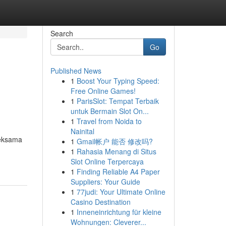
Search
Go
Published News
1
Boost Your Typing Speed:
Free Online Games!
1
ParisSlot: Tempat Terbaik
untuk Bermain Slot On...
1
Travel from Noida to
Nainital
seksama
1
Gmail帐户 能否 修改吗?
1
Rahasia Menang di Situs
Slot Online Terpercaya
1
Finding Reliable A4 Paper
Suppliers: Your Guide
1
77judi: Your Ultimate Online
Casino Destination
1
Inneneinrichtung für kleine
Wohnungen: Cleverer...