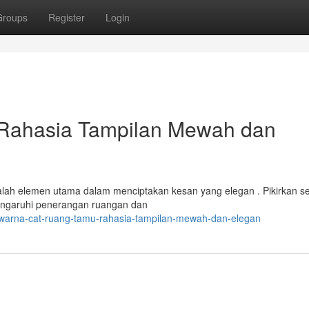
Groups
Register
Login
Rahasia Tampilan Mewah dan
alah elemen utama dalam menciptakan kesan yang elegan . Pikirkan 
ngaruhi penerangan ruangan dan
warna-cat-ruang-tamu-rahasia-tampilan-mewah-dan-elegan