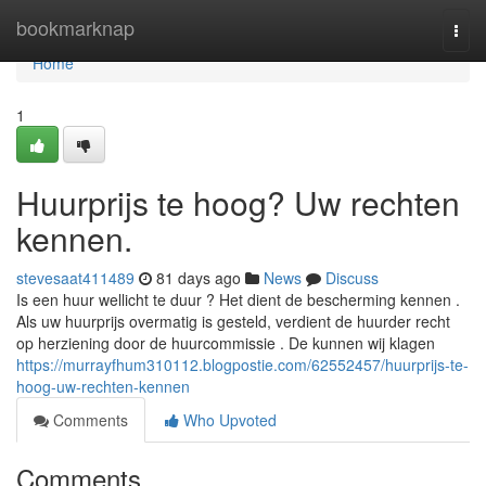
Home
bookmarknap
Togg
navi
Home
1
Huurprijs te hoog? Uw rechten
kennen.
stevesaat411489
81 days ago
News
Discuss
Is een huur wellicht te duur ? Het dient de bescherming kennen .
Als uw huurprijs overmatig is gesteld, verdient de huurder recht
op herziening door de huurcommissie . De kunnen wij klagen
https://murrayfhum310112.blogpostie.com/62552457/huurprijs-te-
hoog-uw-rechten-kennen
Comments
Who Upvoted
Comments