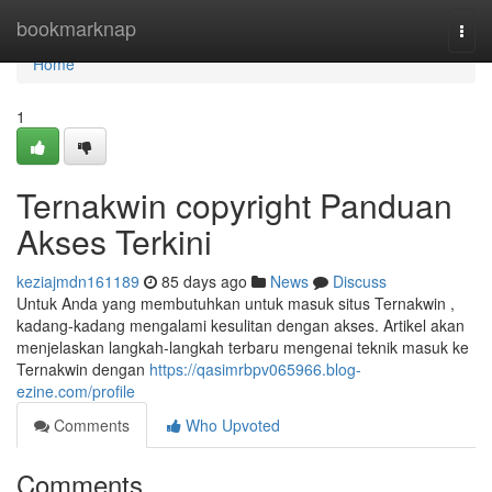
Home
bookmarknap
Togg
navi
Home
1
Ternakwin copyright Panduan
Akses Terkini
keziajmdn161189
85 days ago
News
Discuss
Untuk Anda yang membutuhkan untuk masuk situs Ternakwin ,
kadang-kadang mengalami kesulitan dengan akses. Artikel akan
menjelaskan langkah-langkah terbaru mengenai teknik masuk ke
Ternakwin dengan
https://qasimrbpv065966.blog-
ezine.com/profile
Comments
Who Upvoted
Comments