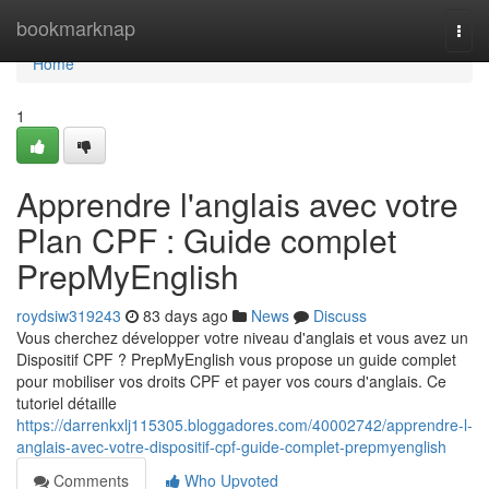
Home
bookmarknap
Togg
navi
Home
1
Apprendre l'anglais avec votre
Plan CPF : Guide complet
PrepMyEnglish
roydsiw319243
83 days ago
News
Discuss
Vous cherchez développer votre niveau d'anglais et vous avez un
Dispositif CPF ? PrepMyEnglish vous propose un guide complet
pour mobiliser vos droits CPF et payer vos cours d'anglais. Ce
tutoriel détaille
https://darrenkxlj115305.bloggadores.com/40002742/apprendre-l-
anglais-avec-votre-dispositif-cpf-guide-complet-prepmyenglish
Comments
Who Upvoted