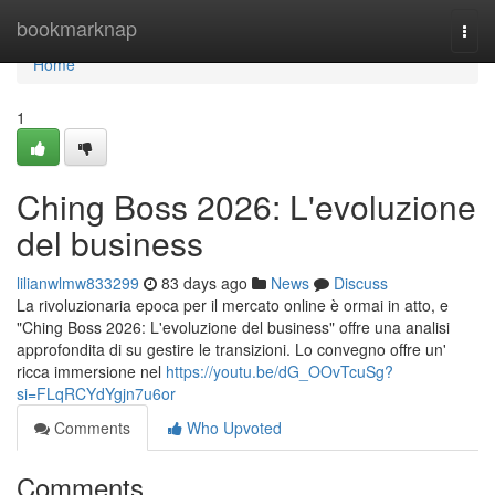
Home
bookmarknap
Togg
navi
Home
1
Ching Boss 2026: L'evoluzione
del business
lilianwlmw833299
83 days ago
News
Discuss
La rivoluzionaria epoca per il mercato online è ormai in atto, e
"Ching Boss 2026: L'evoluzione del business" offre una analisi
approfondita di su gestire le transizioni. Lo convegno offre un'
ricca immersione nel
https://youtu.be/dG_OOvTcuSg?
si=FLqRCYdYgjn7u6or
Comments
Who Upvoted
Comments