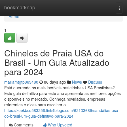
Home
bookmarknap
Togg
navi
Home
1
Chinelos de Praia USA do
Brasil - Um Guia Atualizado
para 2024
mariamtgtp863480
86 days ago
News
Discuss
Está querendo os mais incríveis rasteirinhas USA Brasileiras?
Este guia definitivo para este ano apresenta as melhores opções
disponíveis no mercado. Conheça novidades, empresas
referentes e dicas para escolher o
https://zoekbcq583256.link4blogs.com/62133689/sandálias-usa-
do-brasil-um-guia-definitivo-para-2024
Comments
Who Upvoted