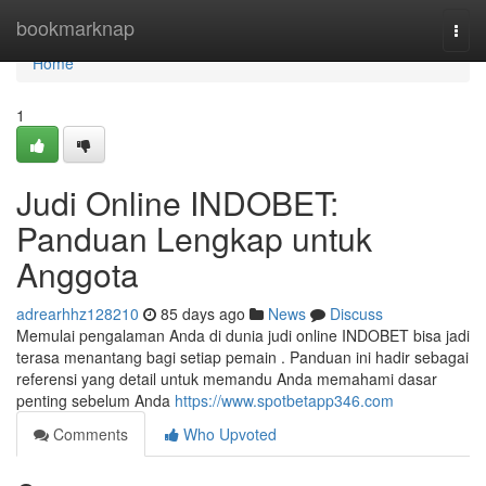
Home
bookmarknap
Togg
navi
Home
1
Judi Online INDOBET:
Panduan Lengkap untuk
Anggota
adrearhhz128210
85 days ago
News
Discuss
Memulai pengalaman Anda di dunia judi online INDOBET bisa jadi
terasa menantang bagi setiap pemain . Panduan ini hadir sebagai
referensi yang detail untuk memandu Anda memahami dasar
penting sebelum Anda
https://www.spotbetapp346.com
Comments
Who Upvoted