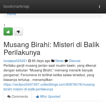
Home
bookmarknap
Togg
navi
Home
1
Musang Birahi: Misteri di Balik
Perilakunya
lucqwpa325261
85 days ago
News
Discuss
Perilaku ganjil musang jantan saat musim kawin, yang dikenal
dengan sebutan "Musang Birahi," memang menarik banyak
pengamat. Fenomena ini terlihat ketika satwa tersebut, yang
biasanya tertutup , menampilkan
https://cecilyozih007457.collectblogs.com/85878078/musang-
birahi-misteri-di-balik-perilakunya
Comments
Who Upvoted