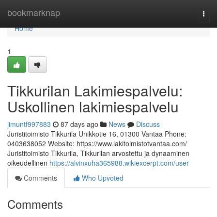
Home
bookmarknap
Togg
navi
Home
1
Tikkurilan Lakimiespalvelu:
Uskollinen lakimiespalvelu
jimuntf997883
87 days ago
News
Discuss
Juristitoimisto Tikkurila Unikkotie 16, 01300 Vantaa Phone:
0403638052 Website: https://www.lakitoimistotvantaa.com/
Juristitoimisto Tikkurila, Tikkurilan arvostettu ja dynaaminen
oikeudellinen
https://alvinxuha365988.wikiexcerpt.com/user
Comments
Who Upvoted
Comments