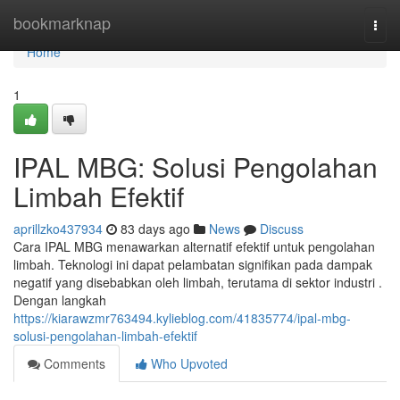
Home
bookmarknap
Togg
navi
Home
1
IPAL MBG: Solusi Pengolahan
Limbah Efektif
aprillzko437934
83 days ago
News
Discuss
Cara IPAL MBG menawarkan alternatif efektif untuk pengolahan
limbah. Teknologi ini dapat pelambatan signifikan pada dampak
negatif yang disebabkan oleh limbah, terutama di sektor industri .
Dengan langkah
https://kiarawzmr763494.kylieblog.com/41835774/ipal-mbg-
solusi-pengolahan-limbah-efektif
Comments
Who Upvoted