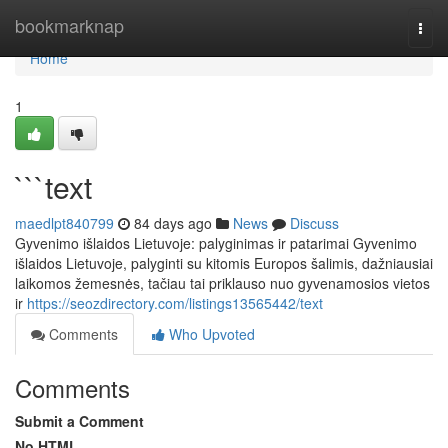
Home
bookmarknap
Togg
navi
Home
1
```text
maedlpt840799
84 days ago
News
Discuss
Gyvenimo išlaidos Lietuvoje: palyginimas ir patarimai Gyvenimo
išlaidos Lietuvoje, palyginti su kitomis Europos šalimis, dažniausiai
laikomos žemesnės, tačiau tai priklauso nuo gyvenamosios vietos
ir
https://seozdirectory.com/listings13565442/text
Comments
Who Upvoted
Comments
Submit a Comment
No HTML