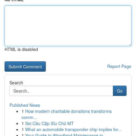
HTML is disabled
Report Page
Search
Go
Published News
1
How modern charitable donations transforms
comm...
1
Soi Cầu Cặp Xỉu Chủ MT
1
What an automobile transponder chip implies for...
1
Your Guide to Woodland Maintenance in