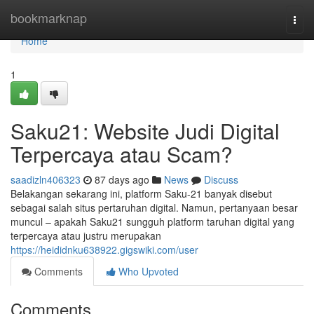
Home
bookmarknap
Togg
navi
Home
1
Saku21: Website Judi Digital
Terpercaya atau Scam?
saadizln406323
87 days ago
News
Discuss
Belakangan sekarang ini, platform Saku-21 banyak disebut
sebagai salah situs pertaruhan digital. Namun, pertanyaan besar
muncul – apakah Saku21 sungguh platform taruhan digital yang
terpercaya atau justru merupakan
https://heididnku638922.gigswiki.com/user
Comments
Who Upvoted
Comments