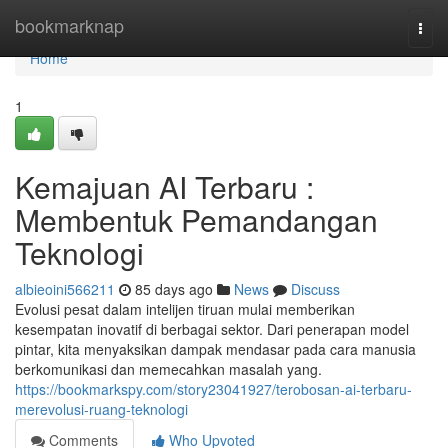
Home
bookmarknap
Togg
navi
Home
1
Kemajuan AI Terbaru :
Membentuk Pemandangan
Teknologi
albieoini566211
85 days ago
News
Discuss
Evolusi pesat dalam intelijen tiruan mulai memberikan
kesempatan inovatif di berbagai sektor. Dari penerapan model
pintar, kita menyaksikan dampak mendasar pada cara manusia
berkomunikasi dan memecahkan masalah yang.
https://bookmarkspy.com/story23041927/terobosan-ai-terbaru-
merevolusi-ruang-teknologi
Comments
Who Upvoted