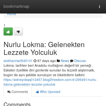
Home
bookmarknap
Togg
navi
Home
1
Nurlu Lokma: Gelenekten
Lezzete Yolculuk
siobhanrwzl545131
87 days ago
News
Discuss
Lokma, tarihten beri Anadolu mutfağının değerli bir yemeği .
Eskiden özellikle dini günlerde sunulan bu lezzetli atıştırmalık,
bugün de aynı şekilde sunuluyor ve tüketicilerin kalbini
https://sidneycbqq012457.blog2freedom.com/41295491/nurlu-
lokma-gelenekten-lezzete-yolculuk
Comments
Who Upvoted
Comments