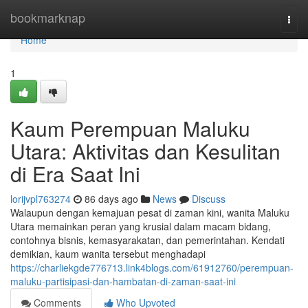
Home
bookmarknap
Togg
navi
Home
1
Kaum Perempuan Maluku
Utara: Aktivitas dan Kesulitan
di Era Saat Ini
lorijvpl763274
86 days ago
News
Discuss
Walaupun dengan kemajuan pesat di zaman kini, wanita Maluku
Utara memainkan peran yang krusial dalam macam bidang,
contohnya bisnis, kemasyarakatan, dan pemerintahan. Kendati
demikian, kaum wanita tersebut menghadapi
https://charliekgde776713.link4blogs.com/61912760/perempuan-
maluku-partisipasi-dan-hambatan-di-zaman-saat-ini
Comments
Who Upvoted