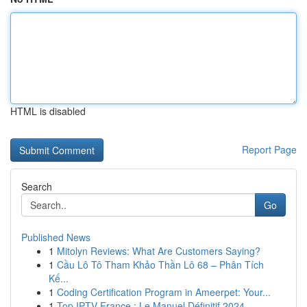
HTML is disabled
Report Page
Search
Go
Published News
1
Mitolyn Reviews: What Are Customers Saying?
1
Cầu Lô Tô Tham Khảo Thần Lô 68 – Phân Tích
Kế...
1
Coding Certification Program in Ameerpet: Your...
1
Top IPTV France : Le Manuel Définitif 2024