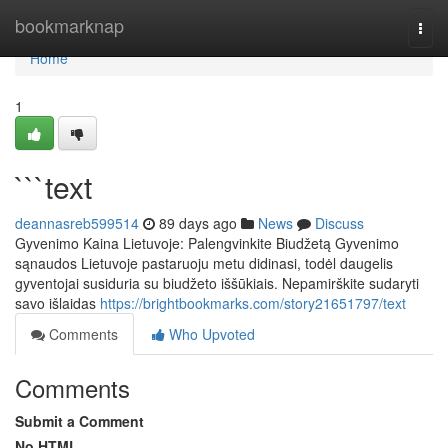
Home
bookmarknap
Togg
navi
Home
1
```text
deannasreb599514
89 days ago
News
Discuss
Gyvenimo Kaina Lietuvoje: Palengvinkite Biudžetą Gyvenimo
sąnaudos Lietuvoje pastaruoju metu didinasi, todėl daugelis
gyventojai susiduria su biudžeto iššūkiais. Nepamirškite sudaryti
savo išlaidas
https://brightbookmarks.com/story21651797/text
Comments
Who Upvoted
Comments
Submit a Comment
No HTML