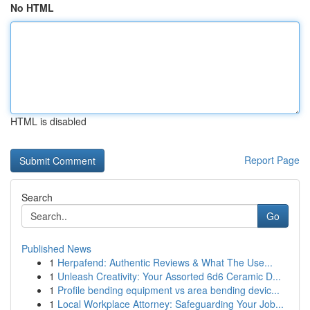
No HTML
HTML is disabled
Report Page
Search
Go
Published News
1
Herpafend: Authentic Reviews & What The Use...
1
Unleash Creativity: Your Assorted 6d6 Ceramic D...
1
Profile bending equipment vs area bending devic...
1
Local Workplace Attorney: Safeguarding Your Job...