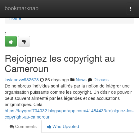
Home
bookmarknap
Togg
navi
Home
1
Rejoignez les copyright au
Cameroun
laylapqvw982678
86 days ago
News
Discuss
De nombreux individus sont attirés par la notion de intégrer une
organisation puissante comme les copyright. Un désir de pouvoir
peut souvent alimenté par les légendes et des accusations
enigmatiques. Cela
https://fayqeei704032.blogsuperapp.com/41484433/rejoignez-les-
copyright-au-cameroun
Comments
Who Upvoted