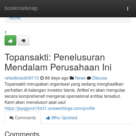
Home
bookmarknap
Togg
navi
Home
1
Topansakti: Penelusuran
Mendalam Perusahaan Ini
rafaelkosc609715
88 days ago
News
Discuss
Topansakti merupakan organisasi yang sedang menghasilkan
perhatian di kalangan investor bisnis. Artikel ini akan mengulas
secara komprehensif mengenai operasional entitas tersebut.
Kami akan menelusuri asal usul
https://jayqjgm415431.answerblogs.com/profile
Comments
Who Upvoted
Comments