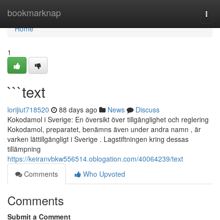
Home
bookmarknap
Togg
navi
Home
1
```text
lorijiut718520
88 days ago
News
Discuss
Kokodamol i Sverige: En översikt över tillgänglighet och reglering
Kokodamol, preparatet, benämns även under andra namn , är
varken lättillgängligt i Sverige . Lagstiftningen kring dessas
tillämpning
https://keiranvbkw556514.oblogation.com/40064239/text
Comments
Who Upvoted
Comments
Submit a Comment