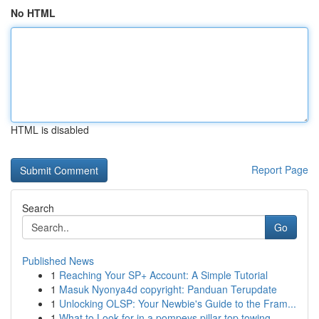
No HTML
HTML is disabled
Report Page
Search
Go
Published News
1
Reaching Your SP+ Account: A Simple Tutorial
1
Masuk Nyonya4d copyright: Panduan Terupdate
1
Unlocking OLSP: Your Newbie's Guide to the Fram...
1
What to Look for in a pompeys pillar top towing...