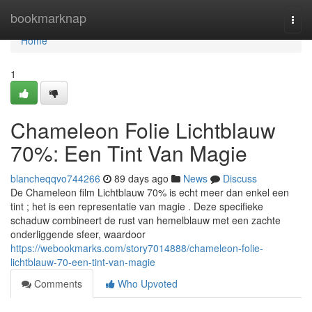
Home
bookmarknap
Togg
navi
Home
1
Chameleon Folie Lichtblauw
70%: Een Tint Van Magie
blancheqqvo744266
89 days ago
News
Discuss
De Chameleon film Lichtblauw 70% is echt meer dan enkel een
tint ; het is een representatie van magie . Deze specifieke
schaduw combineert de rust van hemelblauw met een zachte
onderliggende sfeer, waardoor
https://webookmarks.com/story7014888/chameleon-folie-
lichtblauw-70-een-tint-van-magie
Comments
Who Upvoted