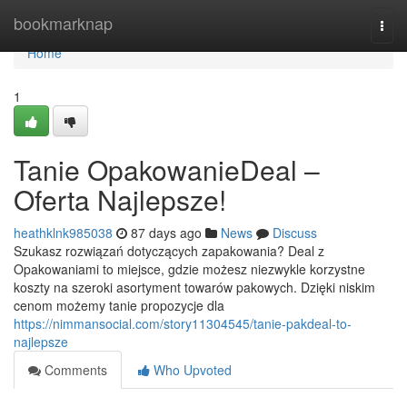
Home
bookmarknap
Togg
navi
Home
1
Tanie OpakowanieDeal –
Oferta Najlepsze!
heathklnk985038
87 days ago
News
Discuss
Szukasz rozwiązań dotyczących zapakowania? Deal z
Opakowaniami to miejsce, gdzie możesz niezwykle korzystne
koszty na szeroki asortyment towarów pakowych. Dzięki niskim
cenom możemy tanie propozycje dla
https://nimmansocial.com/story11304545/tanie-pakdeal-to-
najlepsze
Comments
Who Upvoted