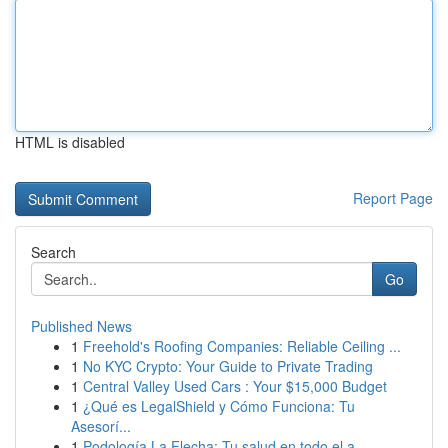
HTML is disabled
Report Page
Search
Go
Published News
1
Freehold's Roofing Companies: Reliable Ceiling ...
1
No KYC Crypto: Your Guide to Private Trading
1
Central Valley Used Cars : Your $15,000 Budget
1
¿Qué es LegalShield y Cómo Funciona: Tu
Asesorí...
1
Podología La Flecha: Tu salud en todo el a...