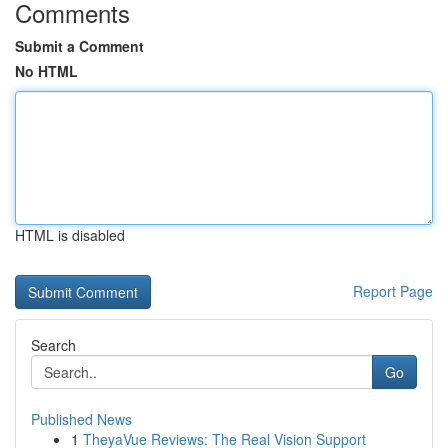
Comments
Submit a Comment
No HTML
HTML is disabled
Report Page
Search
Go
Published News
1
TheyaVue Reviews: The Real Vision Support