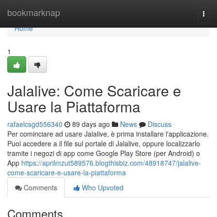
Home
bookmarknap
Togg
navi
Home
1
Jalalive: Come Scaricare e
Usare la Piattaforma
rafaelcsgd556340
89 days ago
News
Discuss
Per cominciare ad usare Jalalive, è prima installare l'applicazione.
Puoi accedere a il file sul portale di Jalalive, oppure localizzarlo
tramite i negozi di app come Google Play Store (per Android) o
App
https://aprilmzut589576.blogthisbiz.com/48918747/jalalive-
come-scaricare-e-usare-la-piattaforma
Comments
Who Upvoted
Comments