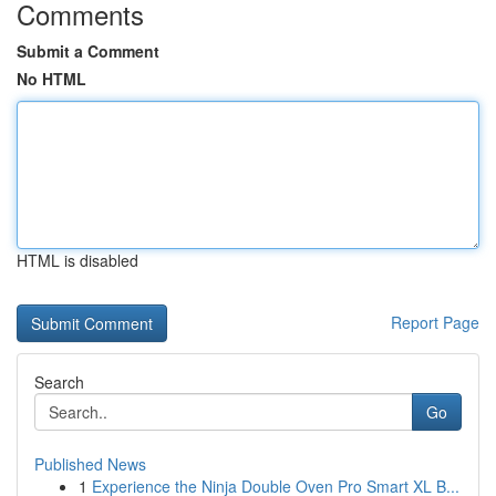
Comments
Submit a Comment
No HTML
HTML is disabled
Report Page
Search
Go
Published News
1
Experience the Ninja Double Oven Pro Smart XL B...