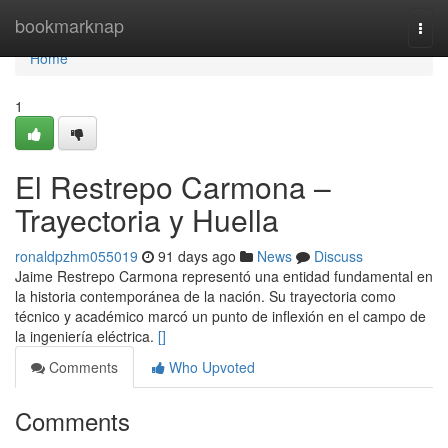
Home
bookmarknap
Togg
navi
Home
1
El Restrepo Carmona –
Trayectoria y Huella
ronaldpzhm055019
91 days ago
News
Discuss
Jaime Restrepo Carmona representó una entidad fundamental en
la historia contemporánea de la nación. Su trayectoria como
técnico y académico marcó un punto de inflexión en el campo de
la ingeniería eléctrica.
[]
Comments
Who Upvoted
Comments