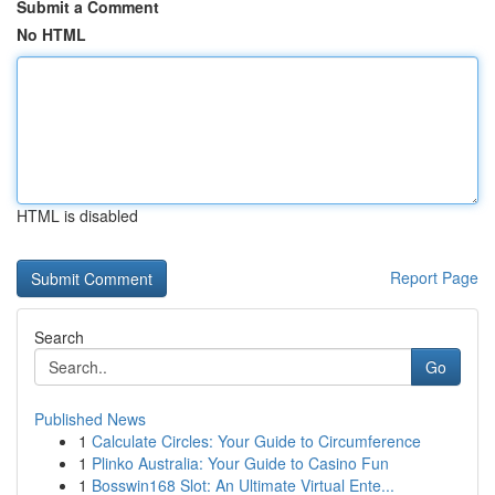
Submit a Comment
No HTML
HTML is disabled
Report Page
Search
Go
Published News
1
Calculate Circles: Your Guide to Circumference
1
Plinko Australia: Your Guide to Casino Fun
1
Bosswin168 Slot: An Ultimate Virtual Ente...