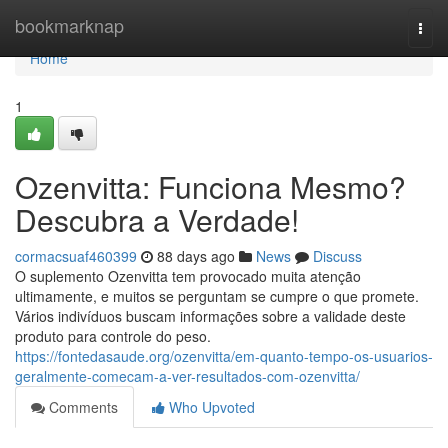
Home
bookmarknap
Togg
navi
Home
1
Ozenvitta: Funciona Mesmo?
Descubra a Verdade!
cormacsuaf460399
88 days ago
News
Discuss
O suplemento Ozenvitta tem provocado muita atenção
ultimamente, e muitos se perguntam se cumpre o que promete.
Vários indivíduos buscam informações sobre a validade deste
produto para controle do peso.
https://fontedasaude.org/ozenvitta/em-quanto-tempo-os-usuarios-
geralmente-comecam-a-ver-resultados-com-ozenvitta/
Comments
Who Upvoted