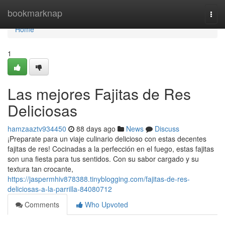
Home
bookmarknap
Togg
navi
Home
1
Las mejores Fajitas de Res
Deliciosas
hamzaaztv934450
88 days ago
News
Discuss
¡Preparate para un viaje culinario delicioso con estas decentes
fajitas de res! Cocinadas a la perfección en el fuego, estas fajitas
son una fiesta para tus sentidos. Con su sabor cargado y su
textura tan crocante,
https://jaspermhiv878388.tinyblogging.com/fajitas-de-res-
deliciosas-a-la-parrilla-84080712
Comments
Who Upvoted