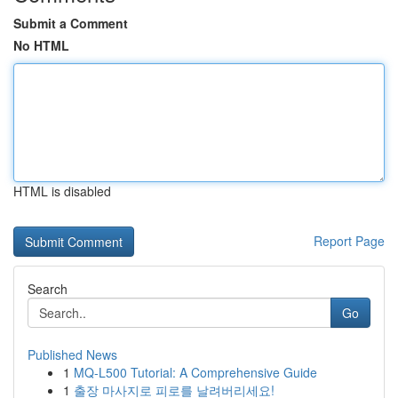
Submit a Comment
No HTML
HTML is disabled
Report Page
Search
Go
Published News
1
MQ-L500 Tutorial: A Comprehensive Guide
1
출장 마사지로 피로를 날려버리세요!