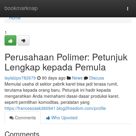
Home
bookmarknap
Togg
navi
Home
1
Perusahaan Polimer: Petunjuk
Lengkap kepada Pemula
laylalzpo782679
90 days ago
News
Discuss
Memulai usaha di sektor pabrik karet bisa jadi terasa rumit,
terutama kepada orang baru. Petunjuk ini hadir kepada
mengarahkan Anda memahami dasar-dasar produksi karet,
seperti pemilihan komoditas, peralatan yang
https://francesoask360941.blog2freedom.com/profile
Comments
Who Upvoted
Comments